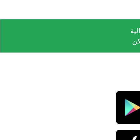
لية
كن