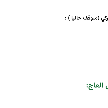
كي (متوقف حاليا )
:
 العاج
: