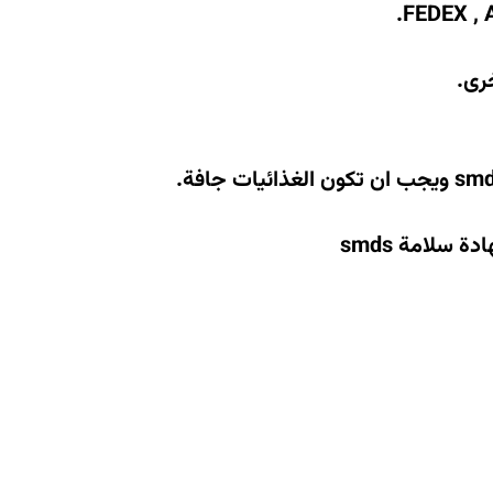
.
FEDEX , 
رى
.
ويجب ان تكون الغذائيات جافة
.
هادة سلامة
smds