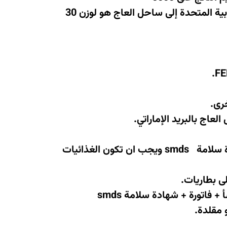
أقل كمية للشحن الجوي السريع هو 1 كغ ، و أفضل سعر للشحن الجوي السريع من الامارات العربية المتحدة إلى ساحل العاج هو لوزن 30
.
FE
رى
.
اج بالبريد الإماراتي.
ة سلامة
smds
ويجب ان تكون الغذائيات
لى بطاريات
.
أ + فاتورة + شهادة سلامة
smds
 مقلدة
.