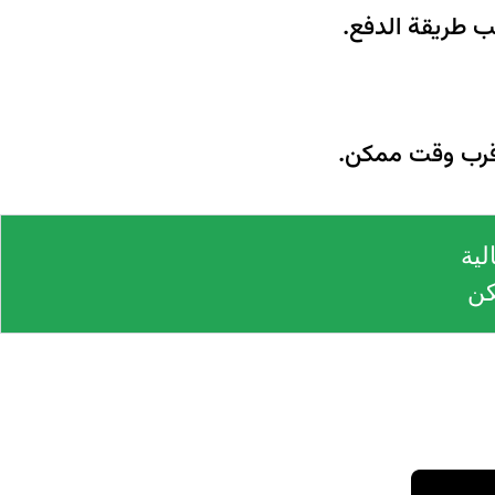
اقرب وقت ممكن.
لية
كن