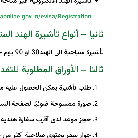
تاشيرة الهند الالكترونية غير متا
saonline.gov.in/evisa/Registration
ثانيا – أنواع تأشيرة الهند الم
تأشيرة سياحية الى الهند30 او 90 يوم خلال 180 يوم .
ثالثا – الأوراق المطلوبة للتقد
طلب تأشيرة يمكن الحصول عليه من 
صورة ممسوحة ضوئيًا لصفحة السيرة
حجز موعد لدى أقرب سفارة هندية ا
جواز سفر يحتوي صلاحية أكثر من س