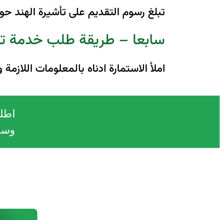
تبلغ رسوم التقديم على تأشيرة الهند حوالي 120 دولار امريكي ، الا أنه قد يختلف المبلغ بحسب طري
سابعا – طريقة طلب خدمة تأ
املأ الاستمارة ادناه بالمعلومات الل
اطلب
وسـ