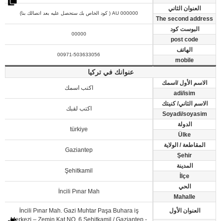
العنوان الثاني
AU 000000 ( كود الخاص بك ستحصل عليه بعد اتصالك بنا)
The second address
البوست كود
00000
post code
الهاتف
00971-503633056
mobile
عنوانك في تركيا
الاسم الأول /اسمك
اكتب اسمك
adi/isim
الاسم الثاني/ كنيتك
اكتب لقبك
Soyadi/soyasim
الدولة
türkiye
Ülke
المقاطعة / الولاية
Gaziantep
Şehir
المدينة
Şehitkamil
İlçe
الحي
İncili Pınar Mah
Mahalle
العنوان الأول
İncili Pınar Mah. Gazi Muhtar Paşa Buhara iş
Merkezi – Zemin Kat NO. 6 Şehitkamil / Gaziantep -