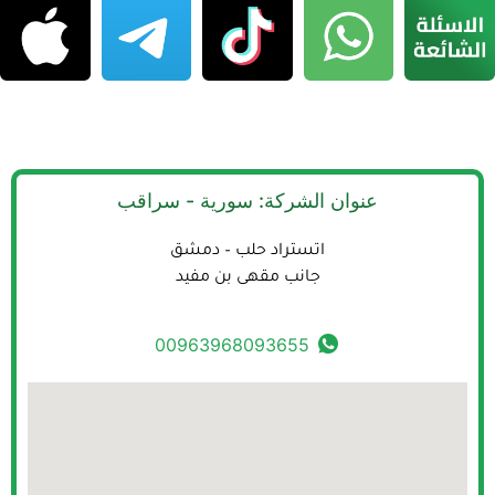
عنوان الشركة: سورية - سراقب
اتستراد حلب – دمشق
جانب مقهى بن مفيد
00963968093655