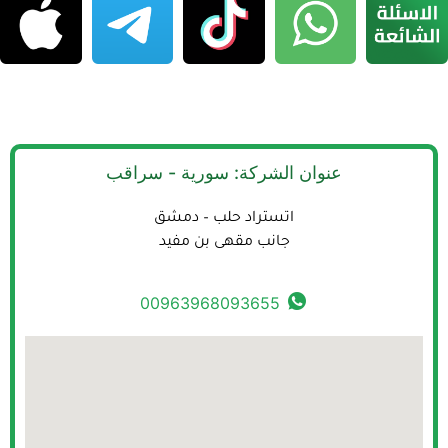
عنوان الشركة: سورية - سراقب
اتستراد حلب – دمشق
جانب مقهى بن مفيد
00963968093655