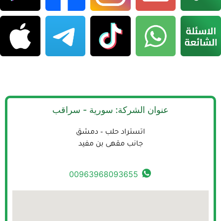
عنوان الشركة: سورية - سراقب
اتستراد حلب – دمشق
جانب مقهى بن مفيد
00963968093655